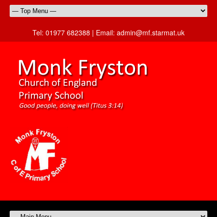
Tel:
01977 682388 |
Email:
admin@mf.starmat.uk